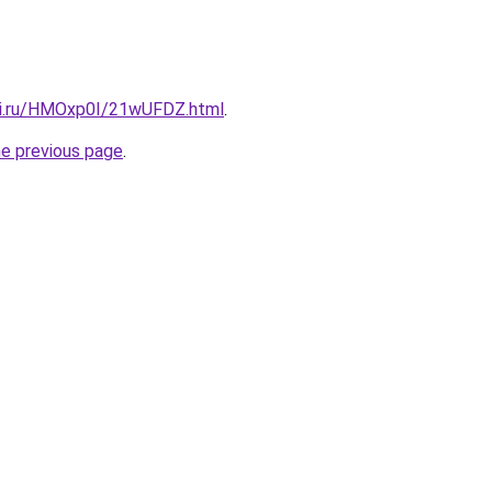
tki.ru/HMOxp0I/21wUFDZ.html
.
he previous page
.