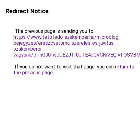
Redirect Notice
The previous page is sending you to
https://www.tetofedo-szakember.hu/microblog-
bejegyzes/ereszcsatorna-szereles-es-javitas-
szakemberei-
vagyunk/JThGJUIwJUE2JTI0JTE4dCVCNiVEQiVFOSVB
If you do not want to visit that page, you can
return to
the previous page
.