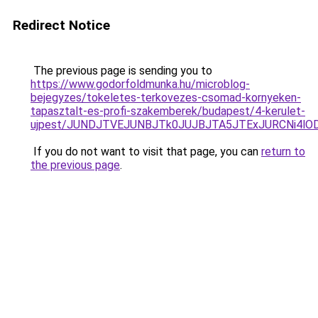
Redirect Notice
The previous page is sending you to
https://www.godorfoldmunka.hu/microblog-
bejegyzes/tokeletes-terkovezes-csomad-kornyeken-
tapasztalt-es-profi-szakemberek/budapest/4-kerulet-
ujpest/JUNDJTVEJUNBJTk0JUJBJTA5JTExJURCNi4lO
If you do not want to visit that page, you can
return to
the previous page
.