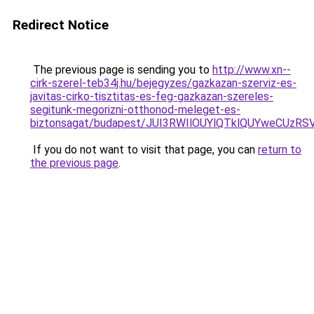
Redirect Notice
The previous page is sending you to
http://www.xn--
cirk-szerel-teb34j.hu/bejegyzes/gazkazan-szerviz-es-
javitas-cirko-tisztitas-es-feg-gazkazan-szereles-
segitunk-megorizni-otthonod-meleget-es-
biztonsagat/budapest/JUI3RWIlOUYlQTklQUYweCU
If you do not want to visit that page, you can
return to
the previous page
.