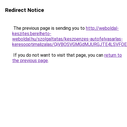
Redirect Notice
The previous page is sending you to
http://weboldal-
keszites.berelheto-
weboldal.hu/szolgaltatas/keszpenzes-autofelvasarlas-
keresooptimalizalas/QiVBOSVGMGdMJURGJTE4LSVFOE
If you do not want to visit that page, you can
return to
the previous page
.