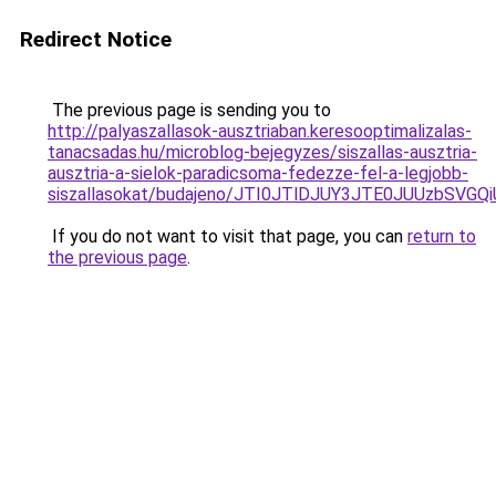
Redirect Notice
The previous page is sending you to
http://palyaszallasok-ausztriaban.keresooptimalizalas-
tanacsadas.hu/microblog-bejegyzes/siszallas-ausztria-
ausztria-a-sielok-paradicsoma-fedezze-fel-a-legjobb-
siszallasokat/budajeno/JTI0JTlDJUY3JTE0JUUzbS
If you do not want to visit that page, you can
return to
the previous page
.