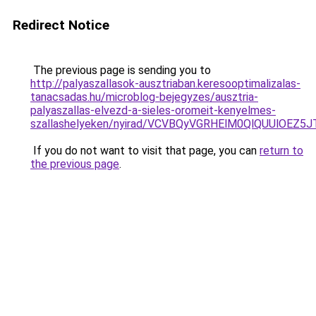
Redirect Notice
The previous page is sending you to
http://palyaszallasok-ausztriaban.keresooptimalizalas-
tanacsadas.hu/microblog-bejegyzes/ausztria-
palyaszallas-elvezd-a-sieles-oromeit-kenyelmes-
szallashelyeken/nyirad/VCVBQyVGRHElM0QlQUUl
If you do not want to visit that page, you can
return to
the previous page
.