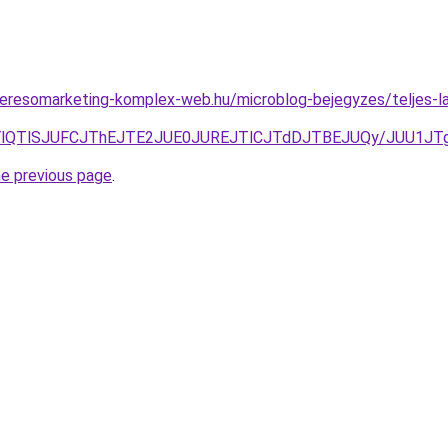
s.keresomarketing-komplex-web.hu/microblog-bejegyzes/teljes-l
ELjYlQTlSJUFCJThEJTE2JUE0JUREJTlCJTdDJTBEJUQy/JUU
he previous page
.