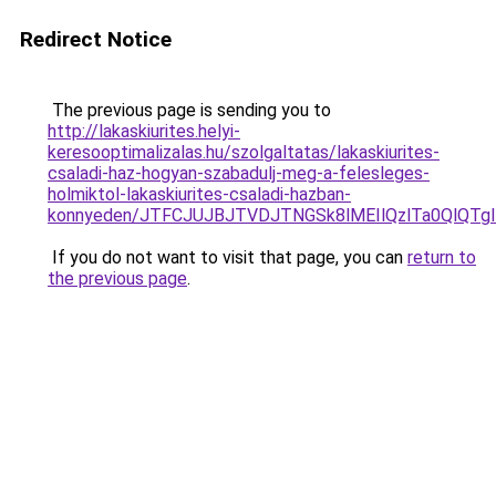
Redirect Notice
The previous page is sending you to
http://lakaskiurites.helyi-
keresooptimalizalas.hu/szolgaltatas/lakaskiurites-
csaladi-haz-hogyan-szabadulj-meg-a-felesleges-
holmiktol-lakaskiurites-csaladi-hazban-
konnyeden/JTFCJUJBJTVDJTNGSk8lMEIlQzlTa0QlQTglR
If you do not want to visit that page, you can
return to
the previous page
.