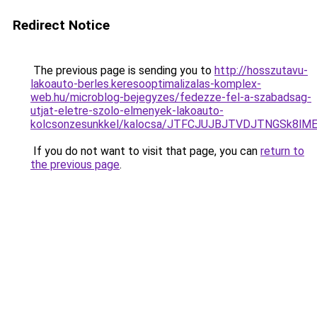
Redirect Notice
The previous page is sending you to
http://hosszutavu-
lakoauto-berles.keresooptimalizalas-komplex-
web.hu/microblog-bejegyzes/fedezze-fel-a-szabadsag-
utjat-eletre-szolo-elmenyek-lakoauto-
kolcsonzesunkkel/kalocsa/JTFCJUJBJTVDJTNGSk8l
If you do not want to visit that page, you can
return to
the previous page
.